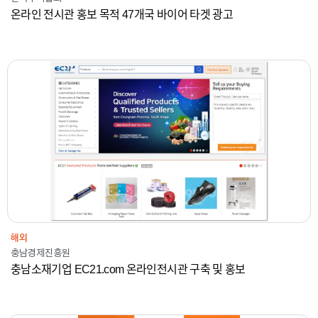
온라인 전시관 홍보 목적 47개국 바이어 타겟 광고
2019-2021
충남경제진흥원
온라인광고
해외
해외
충남경제진흥원
충남소재기업 EC21.com 온라인전시관 구축 및 홍보