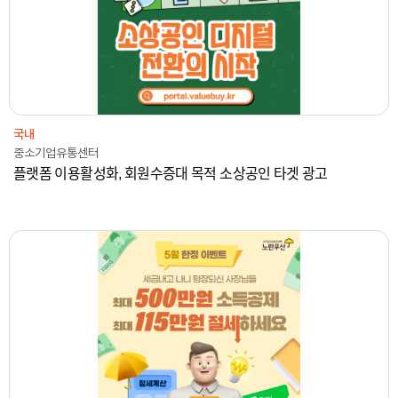
국내
중소기업유통센터
플랫폼 이용활성화, 회원수증대 목적 소상공인 타겟 광고
2024
중소기업중앙회
온라인광고
국내