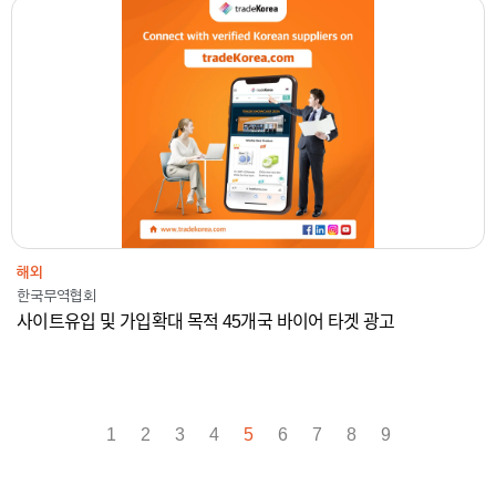
2018-2024
한국무역협회
온라인광고
해외
해외
한국무역협회
사이트유입 및 가입확대 목적 45개국 바이어 타겟 광고
1
2
3
4
5
6
7
8
9