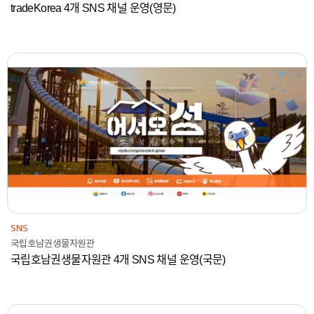
tradeKorea 4개 SNS 채널 운영(영문)
2024
국립호남권생물자원관
콘텐츠
SNS
SNS
국립호남권생물자원관
국립호남권생물자원관 4개 SNS 채널 운영(국문)