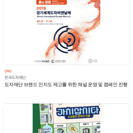
2019
한국도자재단
콘텐츠
SNS
SNS
한국도자재단
도자재단 브랜드 인지도 제고를 위한 채널 운영 및 캠페인 진행
2023-2024
중소기업유통센터
온라인광고
국내