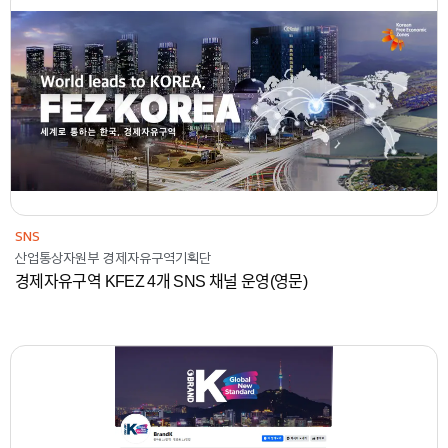
2023
산업통상자원부 경제자유구역기획단
콘텐츠
SNS
SNS
산업통상자원부 경제자유구역기획단
경제자유구역 KFEZ 4개 SNS 채널 운영(영문)
2023
중소벤처기업진흥공단
콘텐츠
SNS