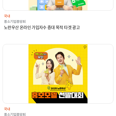
국내
중소기업중앙회
노란우산 온라인 가입자수 증대 목적 타겟 광고
2024
중소기업중앙회
온라인광고
국내
국내
중소기업중앙회