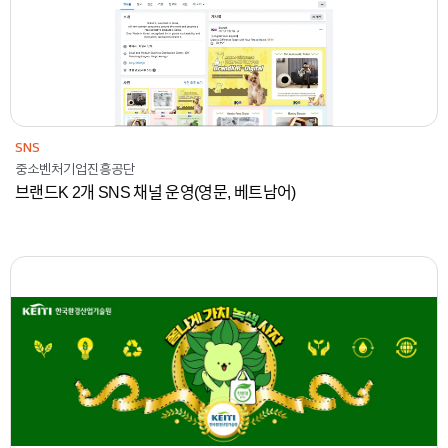
SNS
중소벤처기업진흥공단
브랜드K 2개 SNS 채널 운영(영문, 베트남어)
2023
한국환경산업기술원
콘텐츠
SNS