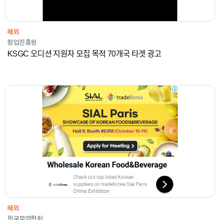
해외
창업진흥원
KSGC 오디션 지원자 모집 목적 70개국 타겟 광고
2019-2022
한국무역협회
온라인광고
해외
해외
한국무역협회