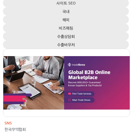
사이트 SEO
국내
해외
비즈매칭
수출상담회
수출바우처
2018-2024
한국무역협회
콘텐츠
SNS
SNS
한국무역협회